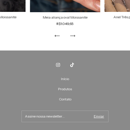
 Moissanite
Anel Três 
Meia aliança oval Moissanite
R$1.049,65
Início
Produtos
Contato