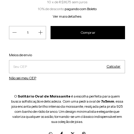
10
x de
R$36,75
sem juros
10% de desconto
pagando com Boleto
Ver mais detalhes
Alterar CEP
Entregas para o CEP:
Meios de envio
Calcular
Não sei meu CEP
O
Solitário Oval de Moissanite
é a escolha perfeita para quem
busca sofisticação e delicadeza. Com uma pedra oval de
7x5mm
, essa
joia encanta pelo brilho intenso da moissanite, realçada pela prata 925
com banho de ródio branco. Um design minimalista e elegante que
valoriza qualquer ocasião, tornando-se um clássico indispensável em
sua coleção de joias.