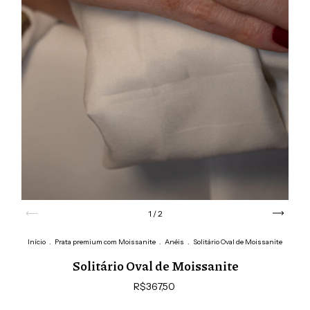
1
/
2
Início
.
Prata premium com Moissanite
.
Anéis
.
Solitário Oval de Moissanite
Solitário Oval de Moissanite
R$367,50