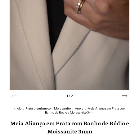
1
/
2
Início
.
Prata premium com Moissanite
.
Anéis
.
Meia Aliança em Prata com
Banho de Ródio e Moissanite 3mm
Meia Aliança em Prata com Banho de Ródio e
Moissanite 3mm